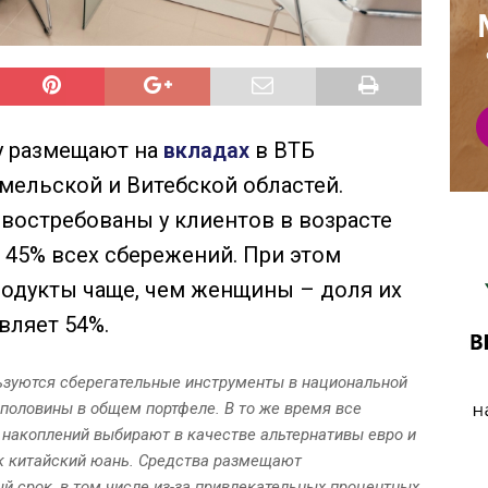
у размещают на
вкладах
в ВТБ
омельской и Витебской областей.
востребованы у клиентов в возрасте
я 45% всех сбережений. При этом
одукты чаще, чем женщины – доля их
вляет 54%.
ьзуются сберегательные инструменты в национальной
 половины в общем портфеле. В то же время все
накоплений выбирают в качестве альтернативы евро и
к китайский юань. Средства размещают
й срок, в том числе из-за привлекательных процентных