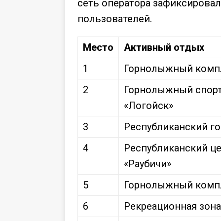
сеть оператора зафиксировал
пользователей.
Место
Активный отдых
1
Горнолыжный компл
2
Горнолыжный спорт
«Логойск»
3
Республиканский г
4
Республиканский ц
«Раубичи»
5
Горнолыжный компл
6
Рекреационная зона