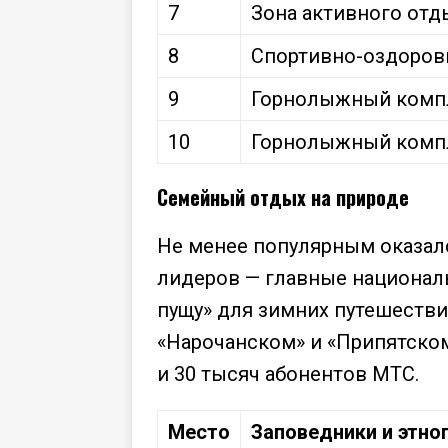
7
Зона активного отд
8
Спортивно-оздорови
9
Горнолыжный комп
10
Горнолыжный компл
Семейный отдых на природе
Не менее популярным оказалс
лидеров — главные национал
пущу» для зимних путешестви
«Нарочанском» и «Припятском
и 30 тысяч абонентов МТС.
Место
Заповедники и этно