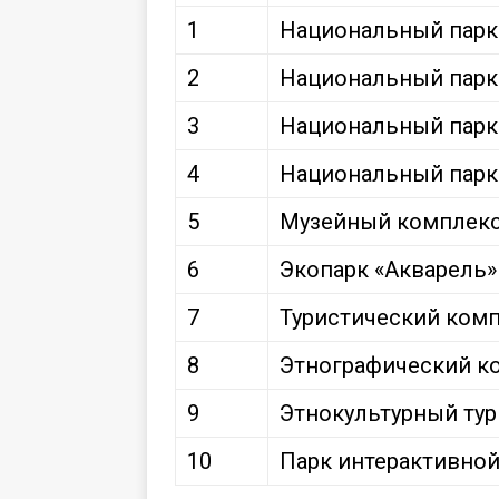
1
Национальный парк
2
Национальный парк
3
Национальный парк
4
Национальный парк 
5
Музейный комплекс
6
Экопарк «Акварель»
7
Туристический ком
8
Этнографический к
9
Этнокультурный ту
10
Парк интерактивной