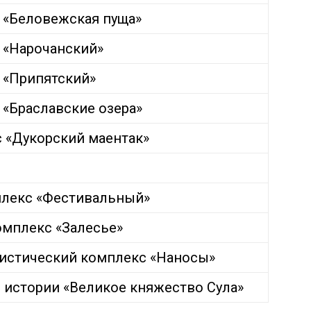
 «Беловежская пуща»
 «Нарочанский»
 «Припятский»
«Браславские озера»
 «Дукорский маентак»
плекс «Фестивальный»
омплекс «Залесье»
ристический комплекс «Наносы»
 истории «Великое княжество Сула»