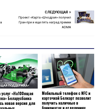
СЛЕДУЮЩАЯ
в
Проект «Карта «Шчодрая» получил
са
Гран-при и еще пять наград премии
ADMA
Мобильный телефон с NFC и
а услуг «На100ящая
карточкой Белкарт позволит
ка» Беларусбанка
получить наличные в
сь новая версия для
банкоматах и отделениях
дуальных