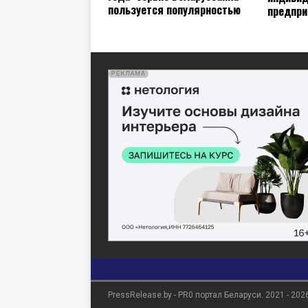
пользуется популярностью
предпри
PressRelease.by - PR0 портал Беларуси. 2021 - 202